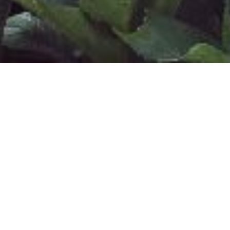
Este quincho se proyectó como una
extensión de la cocina y estar de la casa
principal, con un uso diario durante las
vacaciones. Con una estructura metálica
limpia y transparente en sus cuatro lados,
permite estar afuera sin estarlo.